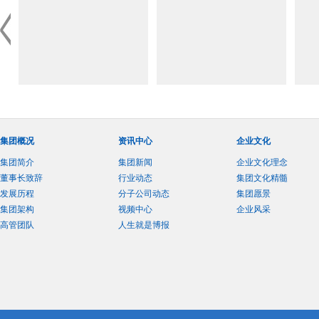
集团概况
资讯中心
企业文化
集团简介
集团新闻
企业文化理念
董事长致辞
行业动态
集团文化精髓
发展历程
分子公司动态
集团愿景
集团架构
视频中心
企业风采
高管团队
人生就是博报