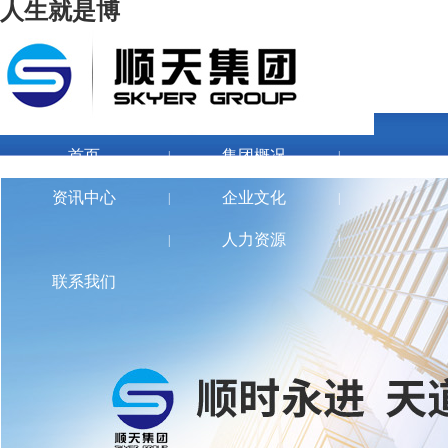
人生就是博
首页
集团概况
|
|
资讯中心
企业文化
|
|
人力资源
|
|
联系我们