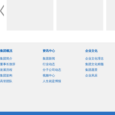
集团概况
资讯中心
企业文化
集团简介
集团新闻
企业文化理念
董事长致辞
行业动态
集团文化精髓
发展历程
分子公司动态
集团愿景
集团架构
视频中心
企业风采
高管团队
人生就是博报