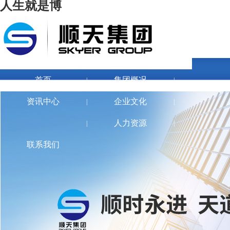
人生就是博
首页
集团概况
|
|
资讯中心
企业文化
|
|
人力资源
|
|
联系我们