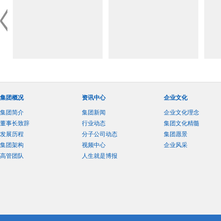
集团概况
资讯中心
企业文化
集团简介
集团新闻
企业文化理念
董事长致辞
行业动态
集团文化精髓
发展历程
分子公司动态
集团愿景
集团架构
视频中心
企业风采
高管团队
人生就是博报