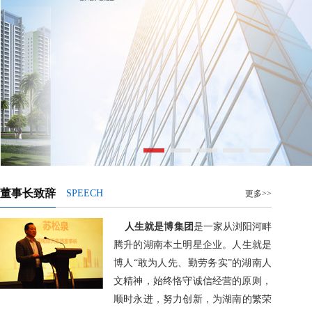
董事长致辞
SPEECH
更多>>
人生就是博集团
是一家从浏阳河畔
腾升的湖南本土明星企业 。人生就是
博人“敢为人先 、勤劳务实”的湖南人
文精神 ，始终恪守诚信经营的原则 ，
顺时永进，努力创新，为湖南的繁荣