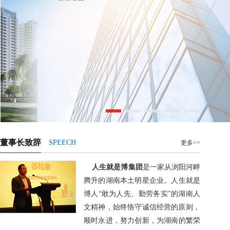
董事长致辞
SPEECH
更多>>
人生就是博集团
是一家从浏阳河畔
腾升的湖南本土明星企业 。人生就是
博人“敢为人先、勤劳务实”的湖南人
文精神，始终恪守诚信经营的原则，
顺时永进，努力创新 ，为湖南的繁荣