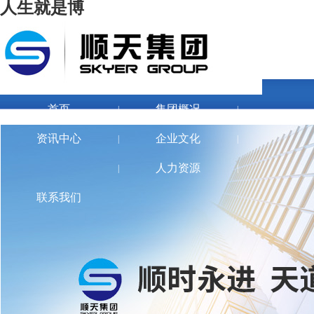
人生就是博
首页
集团概况
|
|
资讯中心
企业文化
|
|
人力资源
|
|
联系我们